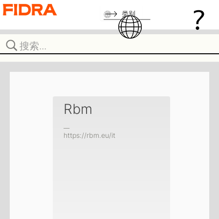
类别
Rbm
__
https://rbm.eu/it