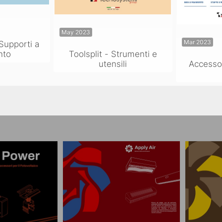
May 2023
Mar 2023
Supporti a
nto
Toolsplit - Strumenti e
utensili
Accesso