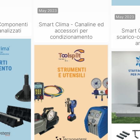
May 2023
May 2023
 Componenti
Smart Clima - Canaline ed
nalizzati
accessori per
Smart 
condizionamento
scarico-c
a