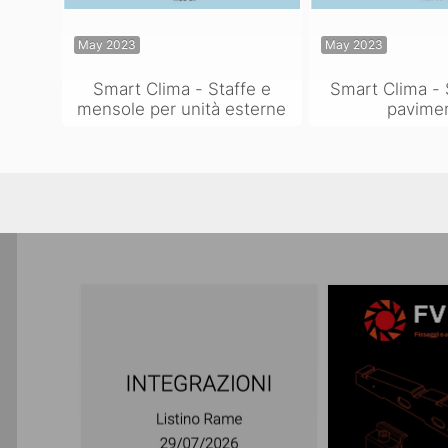
May 2023
May 2023
Smart Clima - Staffe e
Smart Clima - 
mensole per unità esterne
pavime