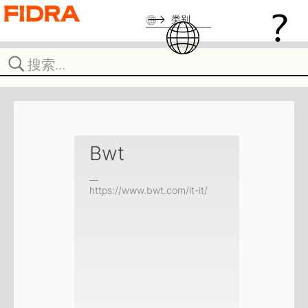
类别
Bwt
__
https://www.bwt.com/it-it/