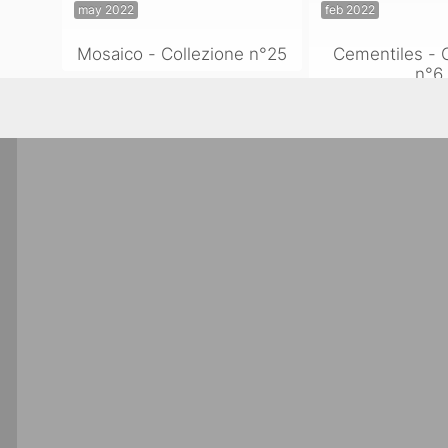
may 2022
feb 2022
Mosaico - Collezione n°25
Cementiles - 
n°6