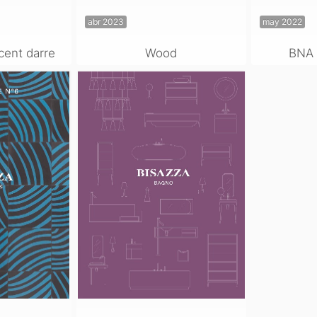
abr 2023
may 2022
cent darre
Wood
BNA