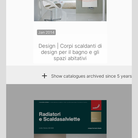
Jan 2014
Design | Corpi scaldanti di
design per il bagno e gli
spazi abitativi
+
Show catalogues archived since 5 years