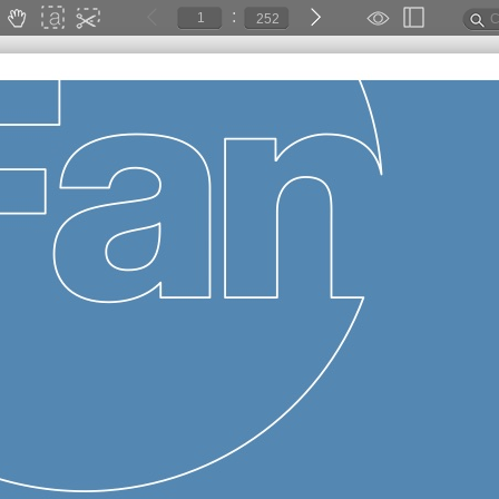
:
252