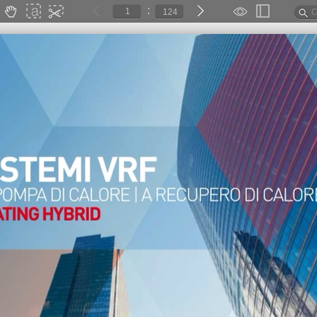
:
124